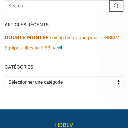
Rechercher
:
ARTICLES RÉCENTS
𝗗𝗢𝗨𝗕𝗟𝗘 𝗠𝗢𝗡𝗧𝗘́𝗘 saison historique pour le HBBLV !
Équipes filles au HBBLV
CATÉGORIES
Catégories
HBBLV