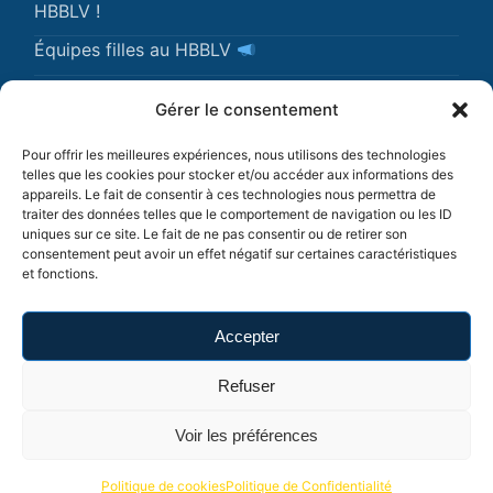
HBBLV !
Équipes filles au HBBLV
Gérer le consentement
Pour offrir les meilleures expériences, nous utilisons des technologies
telles que les cookies pour stocker et/ou accéder aux informations des
© 2026 Hand Ball Club de Bourg-Lès-Valence HBBLV
appareils. Le fait de consentir à ces technologies nous permettra de
traiter des données telles que le comportement de navigation ou les ID
Création du site :
ITP Consult
|
Jus2Pom Studio
.
uniques sur ce site. Le fait de ne pas consentir ou de retirer son
consentement peut avoir un effet négatif sur certaines caractéristiques
Politique de Confidentialité
et fonctions.
Mentions légales
Accepter
Politique de cookies (UE)
Refuser
Voir les préférences
Politique de cookies
Politique de Confidentialité