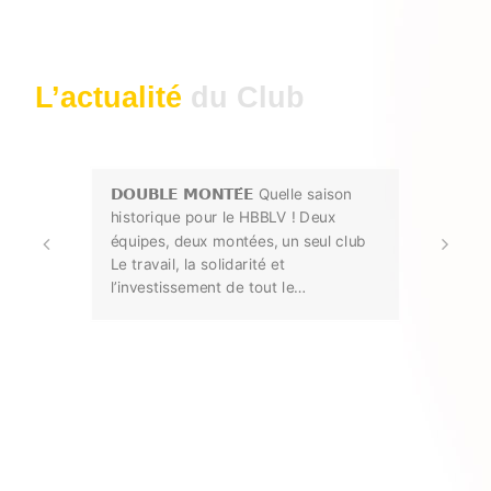
L’actualité
du Club
𝗗𝗢𝗨𝗕𝗟𝗘 𝗠𝗢𝗡𝗧𝗘́𝗘 Quelle saison
N
historique pour le HBBLV ! Deux
d
équipes, deux montées, un seul club
c
Le travail, la solidarité et
fi
l’investissement de tout le…